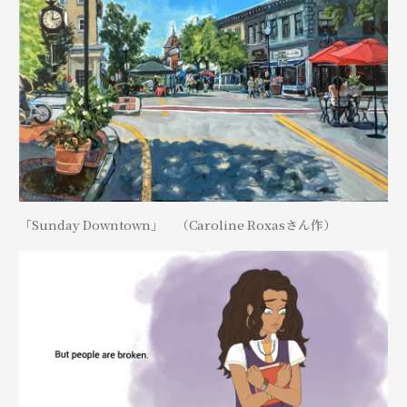
「Sunday Downtown」 （Caroline Roxasさん作）