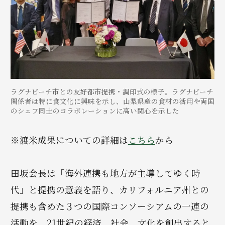
ラグナビーチ市との友好都市提携・調印式の様子。ラグナビーチ
関係者は特に食文化に興味を示し、山梨県産の食材の活用や両国
のシェフ同士のコラボレーションに高い関心を示した
※渡米成果についての詳細は
こちら
から
田坂会長は「海外連携も地方が主導してゆく時
代」と提携の意義を語り、カリフォルニア州との
提携も含めた３つの国際コンソーシアムの一連の
活動を、21世紀の経済、社会、文化を創出すると