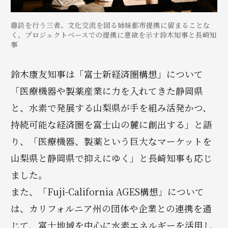
鼎談を行う三者。文化交流を図る姉妹都市提携に留まることな
く、プロジェクトベースでの提携に意欲を示す鈴木知事と長崎知
事
鈴木康友知事は「富士新経済圏構想」について
「医療機器や製薬産業に力を入れてきた静岡県
と、水素で発展する山梨県が手を組み活発かつ、
持続可能な経済圏を富士山の麓に創出する」と語
り、「医療機器、製薬という巨大なマーケットを
山梨県と静岡県で抑えにゆく」と長崎知事も応じ
ました。
また、「Fuji-California AGES構想」について
は、カリフォルニア州の団体や企業との連携を通
じて、富士地域を中心に水素エネルギーを活用し